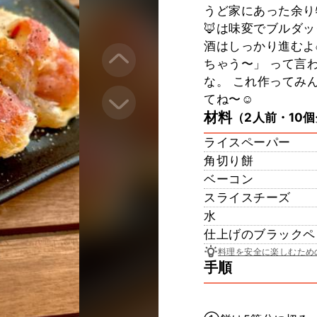
うど家にあった余り
🦊は味変でブルダ
酒はしっかり進むよ
ちゃう〜」 って言
な。 これ作ってみ
てね〜☺
材料
（2人前・10
ライスペーパー
角切り餅
ベーコン
スライスチーズ
水
仕上げのブラックペ
料理を安全に楽しむため
手順