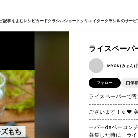
ピ
記事をよむ
レシピカード
クラシルショート
クリエイター
クラシルのサービ
ライスペーパ
MYON(みょん
フォロー
保
ライスペーパーで胃袋
--------------
ございます！☺️❤︎ 
---------------
ーパーdeベーコン
募集した時に、ライ