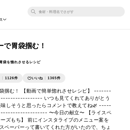
ス
ーで胃袋掴む！
)|胃袋を惚れさせるレシピ
存
1126件
いいね
1365件
掴む！ 【動画で簡単惚れさせレシピ】 -------
---------------------- いつも見てくれてありがとう
美味しそうと思ったらコメントで教えてね🌿 -----
----------------------- 〜今日の献立〜 【ライスペ
チーズもち】 前にインスタライブのメニュー案を
スペーパーって書いてくれた方がいたので、ちょ