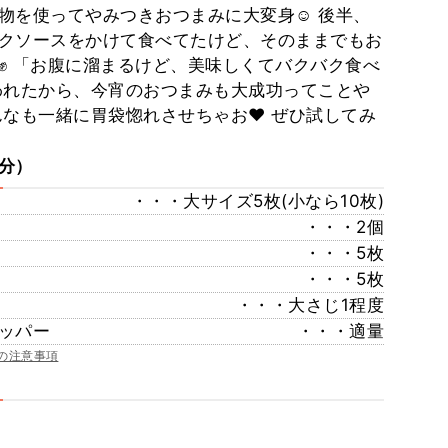
物を使ってやみつきおつまみに大変身☺️ 後半、
ックソースをかけて食べてたけど、そのままでもお
✊ 「お腹に溜まるけど、美味しくてバクバク食べ
われたから、今宵のおつまみも大成功ってことや
んなも一緒に胃袋惚れさせちゃお❤︎ ぜひ試してみ
個分）
・・・大サイズ5枚(小なら10枚)
・・・2個
・・・5枚
・・・5枚
・・・大さじ1程度
ッパー
・・・適量
の注意事項