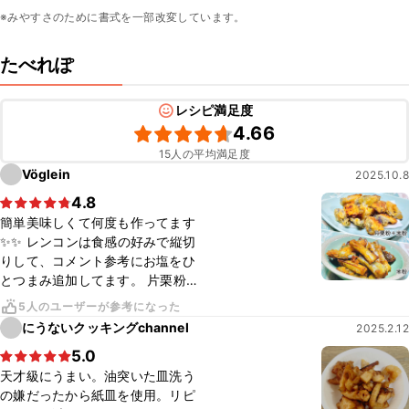
※みやすさのために書式を一部改変しています。
たべれぽ
レシピ満足度
4.66
15人の平均満足度
Vöglein
2025.10.8
4.8
簡単美味しくて何度も作ってます
✨✨ レンコンは食感の好みで縦切
りして、コメント参考にお塩をひ
とつまみ追加してます。 片栗粉の
みだとサクっとした食感、片栗粉
5人のユーザーが参考になった
と米粉を1対1だとサクカリ、米粉
にうないクッキングchannel
2025.2.12
のみだとカリカリになるので、気
5.0
分によって粉を変えてます😋
天才級にうまい。油突いた皿洗う
の嫌だったから紙皿を使用。リピ