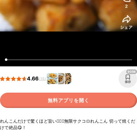
9056
4.66
(15)
保存
無料アプリを開く
れんこんだけで驚くほど旨い🙋‍♀️✨無限サクコロれんこん 切って焼くだ
けで絶品😋！