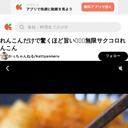
れんこんだけで驚くほど旨い🙋‍♀️✨無限サクコロれ
んこん
かっちゃんねる/kattyanneru
フォロー