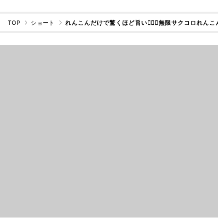
TOP
ショート
れんこんだけで驚くほど旨い🙋‍♀️✨無限サクコロれんこ