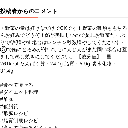
投稿者からのコメント
・野菜の量は好きなだけでOKです！野菜の種類ももちろ
んお好みでどうぞ！餡が美味しいので是非お野菜たっぷ
りで◎(増やす場合はレンチン秒数増やしてください) ・
⑤で餡にとろみが付いてもにんじんがまだ固い場合は蓋
をして蒸し焼きにしてください。 【成分値】半量
261kcal たんぱく質：24.1g 脂質：5.9g 炭水化物：
31.4g
#食べて痩せる
#ダイエット料理
#酢豚
#低脂質
#酢豚レシピ
#脂質制限レシピ
#食べて痩せるダイエット