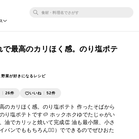
ス
れで最高のカリほく感。のり塩ポテ
と野菜が好きになるレシピ
存
26件
いいね
52件
高のカリほく感。のり塩ポテト 作ったそばから
のり塩ポテトです🥔 ホックホクゆでたじゃがい
、油でカリッと焼いて完成👏 油も最小限、小さ
パンでももちろん🙆‍♀️）でできるのでぜひおた