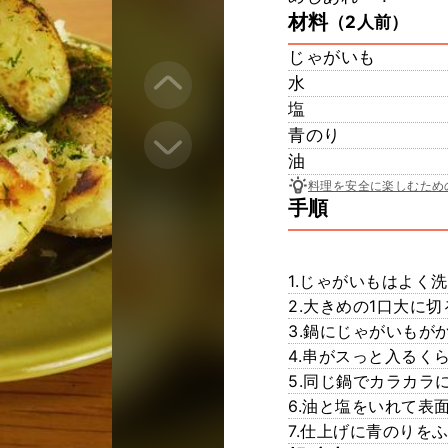
材料
（2人前）
じゃがいも
水
塩
青のり
油
料理を安全に楽しむため
手順
1.じゃがいもはよく
2.大きめの1口大に切
3.鍋にじゃがいもが
4.串がスっと入るく
5.同じ鍋でカラカラ
6.油と塩をいれて表
7.仕上げに青のりを