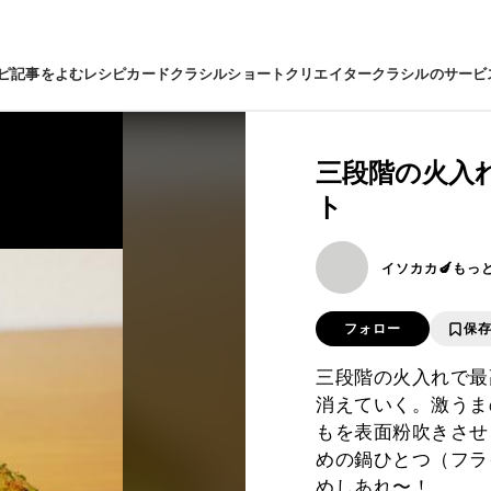
ピ
記事をよむ
レシピカード
クラシルショート
クリエイター
クラシルのサービ
三段階の火入
ト
イソカカ🍆もっ
フォロー
保
三段階の火入れで最
消えていく。激うま
もを表面粉吹きさせ
めの鍋ひとつ（フライ
めしあれ〜！