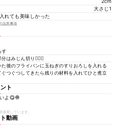
2cm
大さじ1
入れても美味しかった
の注意事項
ろす
みじん切り🙆🏻‍♀️
いた後のフライパンに玉ねぎのすりおろしを入れる
てぐつぐつしてきたら残りの材料を入れてひと煮立
メント
よ😋🧅
部改変しています。
ート動画