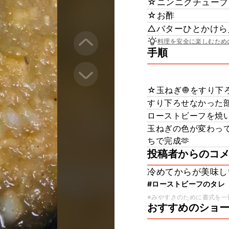
☆ニンニクチューブ
☆お酢
△バターひとかけら
料理を安全に楽しむため
手順
☆玉ねぎ🧅をすり下
すり下ろせなかった部分は
ローストビーフを焼
玉ねぎの色が変わっ
ちで完成🫶
投稿者からのコ
冷めてからが美味しい
#ローストビーフのタレ
※みやすさのために書式を一
おすすめのショ