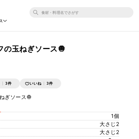
ス
フの玉ねぎソース🧅
存
3件
いいね
3件
ねぎソース🧅
1個
大さじ2
大さじ2