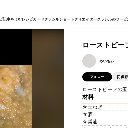
ピ
記事をよむ
レシピカード
クラシルショート
クリエイター
クラシルのサービ
ローストビー
めいちぃ
フォロー
保
ローストビーフの玉
材料
☆玉ねぎ
☆酒
☆醤油