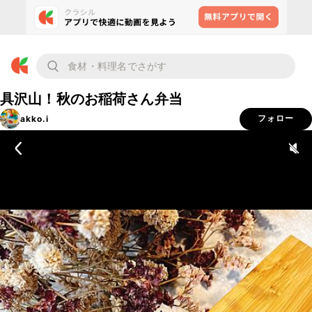
具沢山！秋のお稲荷さん弁当
akko.i
フォロー