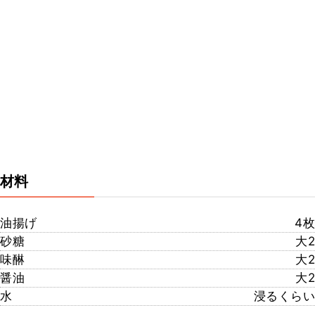
材料
油揚げ
4枚
砂糖
大2
味醂
大2
醤油
大2
水
浸るくらい