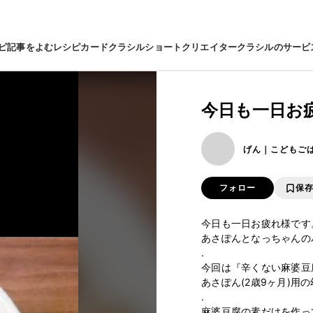
ピ
記事をよむ
レシピカード
クラシルショート
クリエイター
クラシルのサービ
今日も一日お
げん｜こどもご
フォロー
保
今日も一日お疲れ様です。
あさぽんとなっちゃんのパパ
.

今回は『辛くない麻婆豆腐
あさぽん(2歳9ヶ月)用の
.

麻婆豆腐の素だけを作っ