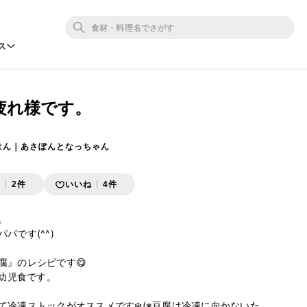
ス
疲れ様です。
はん｜あさぽんとなっちゃん
存
2件
いいね
4件


です(^^)

』のレシピです😋

幼児食です。

て冷凍ストックがオススメです❄️(※豆腐は冷凍に向かないた