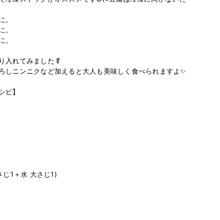
。

。

。

入れてみました🥬

ろしニンニクなど加えると大人も美味しく食べられますよ✨

ピ】

じ1＋水 大さじ1)
