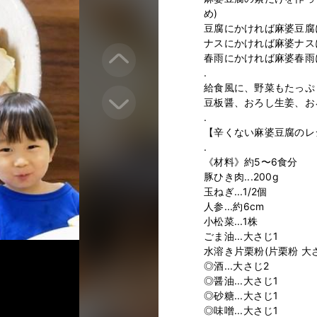
め)

豆腐にかければ麻婆豆腐に
ナスにかければ麻婆ナスに
春雨にかければ麻婆春雨に
.

給食風に、野菜もたっぷり
豆板醤、おろし生姜、お
.

【辛くない麻婆豆腐のレシ
.

《材料》約5〜6食分

豚ひき肉...200g

玉ねぎ...1/2個

人参...約6cm

小松菜...1株

ごま油...大さじ1

水溶き片栗粉(片栗粉 大さ
◎酒...大さじ2

◎醤油...大さじ1

◎砂糖...大さじ1

◎味噌...大さじ1
