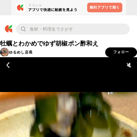
牡蠣とわかめでゆず胡椒ポン酢和え
ゆるめし店長
フォロー