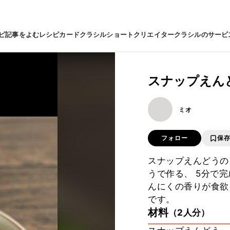
ピ
記事をよむ
レシピカード
クラシルショート
クリエイター
クラシルのサービ
スナップえん
ミオ
フォロー
保
スナップえんどうの
うで作る、 5分で
んにくの香りが食欲
です。
材料
（2人分）