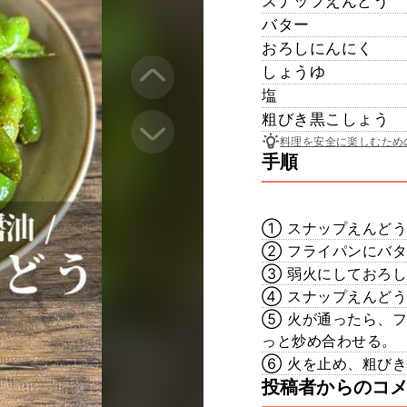
スナップえんどう
バター
おろしにんにく
しょうゆ
塩
粗びき黒こしょう
料理を安全に楽しむため
手順
① スナップえんど
② フライパンにバ
③ 弱火にしておろし
④ スナップえんど
⑤ 火が通ったら、
っと炒め合わせる。
⑥ 火を止め、粗び
投稿者からのコ