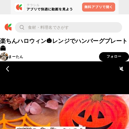
楽ちんハロウィン🎃レンジでハンバーグプレート
👻
まーたん
フォロー