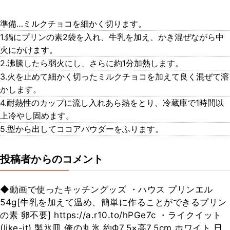
準備…ミルクチョコを細かく切ります。
1.鍋にプリンの素2袋を入れ、牛乳を加え、かき混ぜながら中
火にかけます。
2.沸騰したら弱火にし、さらに約1分加熱します。
3.火を止めて細かく切ったミルクチョコを加えて良く混ぜて溶
かします。
4.耐熱性のカップに流し入れあら熱をとり、冷蔵庫で1時間以
上冷やし固めます。
5.型から出してココアパウダーをふります。
投稿者からのコメント
◆動画で使ったキッチングッズ ・ハウス プリンエル
54g[牛乳を加えて温め、簡単に作ることができるプリン
の素 卵不要] https://a.r10.to/hPGe7c ・ライクイット
(like-it) 製氷皿 俺の丸氷 約Ф7.5×高7.5cm ホワイト 日