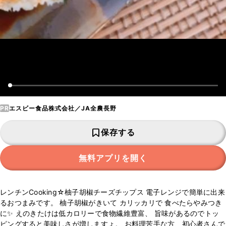
PR
エスビー食品株式会社／JA全農長野
保存する
無料アプリを開く
レンチンCooking☆柚子胡椒チーズチップス 電子レンジで簡単に出来
るおつまみです。 柚子胡椒がきいて カリッカリで 食べたらやみつき
に✨ えのきたけは低カロリーで食物繊維豊富、 旨味があるのでトッ
ピングすると美味しさが増しますょ。 お料理苦手な方、初心者さんで