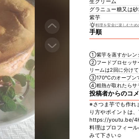
生クリーム
グラニュー糖又は砂
紫芋
料理を安全に楽しむため
手順
①紫芋を蒸すかレン
②フードプロセッサ
リームは2回に分け
③170℃のオーブン
④粗熱が取れたらサ
投稿者からのコ
※さつま芋でも作れま
り方やポイントは、Y
https://youtu.b
料理はプロフィールのリン
みて下さい☺️