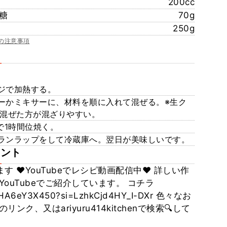
200cc
糖
70g
250g
の注意事項
ジで加熱する。
ーかミキサーに、材料を順に入れて混ぜる。※生ク
て混ぜた方が混ざりやすい。
で1時間位焼く。
ランラップをして冷蔵庫へ。翌日が美味しいです。
メント
す ♥YouTubeでレシピ動画配信中♥ 詳しい作
ouTubeでご紹介しています。 コチラ
e/4HA6eY3X450?si=LzhkCjd4HY_I-DXr 色々なお
ク、又はariyuru414kitchenで検索🔍️して