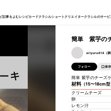
ピ
記事をよむ
レシピカード
クラシルショート
クリエイター
クラシルのサービ
簡単 紫芋の
ariyuru414
フォロー
保
簡単 紫芋のチーズ
材料
（15〜18cm
クリームチーズ
卵
レモン汁