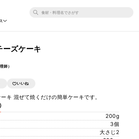
ス
チーズケーキ
（調理師）
存
いいね
ケーキ 混ぜて焼くだけの簡単ケーキです。
型）
200g
3個
大さじ2