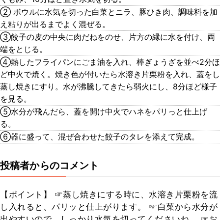
② ボウルに水気を切った白菜とニラ、豚ひき肉、調味料を加
え粘りが出るまでよく混ぜる。
③餃子の皮の中央に肉だねをのせ、片方の縁に水を付け、両
端をとじる。
④熱したフライパンにごま油を入れ、棒ぎょうざを並べ2分ほ
ど中火で焼く。焼き色が付いたら水溶き片栗粉を入れ、蓋をし
蒸し焼きにすり。水が沸騰してきたら弱火にし、8分ほど様子
を見る。
⑤水分が飛んだら、蓋を開け中火でハネをパリっと仕上げ
る。
⑥器に盛って、混ぜ合わせた餃子のタレを添えて完成。
投稿者からのコメント
【ポイント】 ☞蒸し焼きにする時に、水溶き片栗粉を流
し入れると、パリッと仕上がります。 ☞白菜から水分が
出やすいので、しっかり水気を切ってくださいね。 ☞お