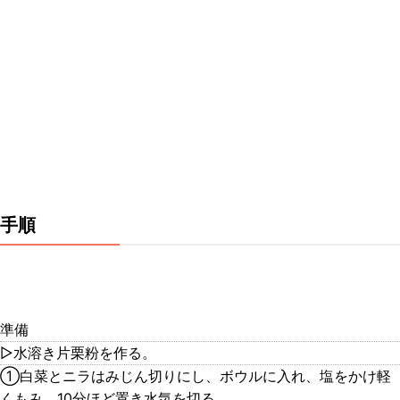
手順
準備
▷水溶き片栗粉を作る。
①白菜とニラはみじん切りにし、ボウルに入れ、塩をかけ軽
くもみ、10分ほど置き水気を切る。