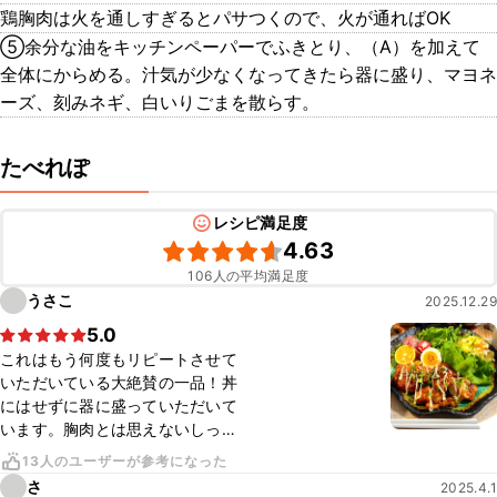
鶏胸肉は火を通しすぎるとパサつくので、火が通ればOK
⑤余分な油をキッチンペーパーでふきとり、（A）を加えて
全体にからめる。汁気が少なくなってきたら器に盛り、マヨネ
ーズ、刻みネギ、白いりごまを散らす。
たべれぽ
レシピ満足度
4.63
106人の平均満足度
うさこ
2025.12.29
5.0
これはもう何度もリピートさせて
いただいている大絶賛の一品！丼
にはせずに器に盛っていただいて
います。胸肉とは思えないしっと
り柔らかなお肉と甘酸っぱい味付
13人のユーザーが参考になった
けが最高！
さ
2025.4.1