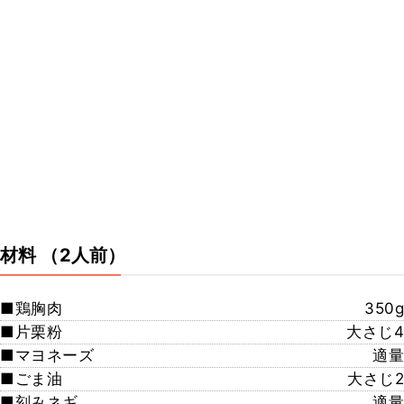
材料
（2人前）
■鶏胸肉
350g
■片栗粉
大さじ4
■マヨネーズ
適量
■ごま油
大さじ2
■刻みネギ
適量