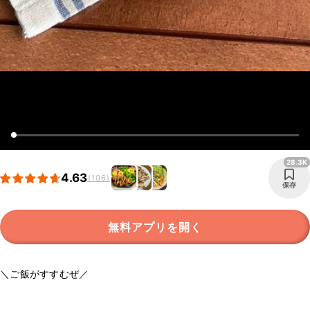
28.3K
4.63
(106)
保存
無料アプリを開く
＼ご飯がすすむぜ／