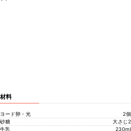
材料
ヨード卵・光
2個
砂糖
大さじ2
牛乳
230ml