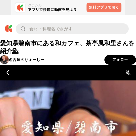
愛知県碧南市にある和カフェ、茶亭風和里さんを
紹介💁
名古屋のりょーじー
フォロー