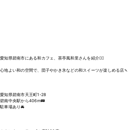
愛知県碧南市にある和カフェ、茶亭風和里さんを紹介💁‍♂️
心地よい和の空間で、団子やかき氷などの和スイーツが楽しめる店🍡
愛知県碧南市天王町1-28
碧南中央駅から406m🚃
駐車場あり🚘