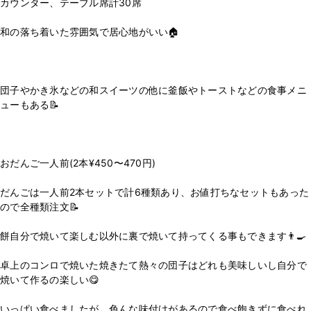
カウンター、テーブル席計30席
和の落ち着いた雰囲気で居心地がいい🏠
団子やかき氷などの和スイーツの他に釜飯やトーストなどの食事メニ
ューもある📝
おだんご一人前(2本¥450〜470円)
だんごは一人前2本セットで計6種類あり、お値打ちなセットもあった
ので全種類注文📝
餅自分で焼いて楽しむ以外に裏で焼いて持ってくる事もできます👨‍🍳
卓上のコンロで焼いた焼きたて熱々の団子はどれも美味しいし自分で
焼いて作るの楽しい😋
いっぱい食べましたが、色んな味付けがあるので食べ飽きずに食べれ