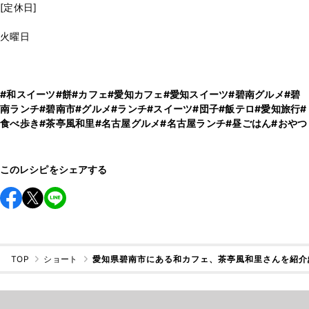
[定休日]
火曜日
#和スイーツ
#餅
#カフェ
#愛知カフェ
#愛知スイーツ
#碧南グルメ
#碧
南ランチ
#碧南市
#グルメ
#ランチ
#スイーツ
#団子
#飯テロ
#愛知旅行
#
食べ歩き
#茶亭風和里
#名古屋グルメ
#名古屋ランチ
#昼ごはん
#おやつ
このレシピをシェアする
TOP
ショート
愛知県碧南市にある和カフェ、茶亭風和里さんを紹介