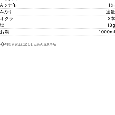
Aツナ缶
1缶
Aのり
適量
オクラ
2本
塩
13g
お湯
1000ml
料理を安全に楽しむための注意事項