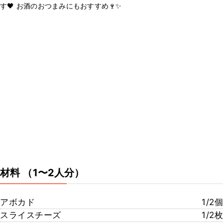
す🖤 お酒のおつまみにもおすすめ🍷✨
材料
（1〜2人分）
アボカド
1/2個
スライスチーズ
1/2枚