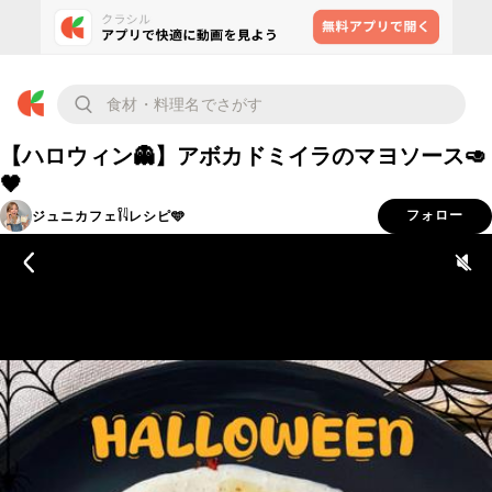
【ハロウィン👻】アボカドミイラのマヨソース🥑
🖤
ジュニカフェ𓌉𓇋レシピ🩵
フォロー