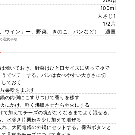
200g
100ml
大さじ1
1/2片
、ウインナー、野菜、きのこ、パンなど）
適量
の注意事項
ーは焼いておき、野菜はひと口サイズに切ってゆで
ょうでソテーする。パンは食べやすい大きさに切
トしておく
に片栗粉をまぶす
を鍋の内側にこすりつけて香りを移す
て火にかけ、軽く沸騰させたら弱火にする
分けて加えてチーズの塊がなくなるまでよく混ぜる。
ら、水溶き片栗粉を少し加えて混ぜる
入れ、大同電鍋の外鍋にセットする。保温ボタンと
して具材をチーズにつけて食べる