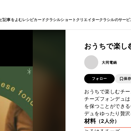
ピ
記事をよむ
レシピカード
クラシルショート
クリエイター
クラシルのサービ
おうちで楽し
大同電鍋
フォロー
保
おうちで楽しむチー
チーズフォンデュは
を保つことができる
デュをゆったり贅沢
材料
（2人分）