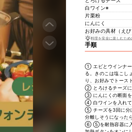
とろけるチーズ
白ワイン※
片栗粉
にんにく
お好みの具材（えび
料理を安全に楽しむため
手順
① エビとウインナ
る。きのこは塩こし
り、お好みでトース
② とろけるチーズ
③ にんにくの断面
④ 白ワインを入れ
⑤ チーズを3回に
分離しそうになった
⑥ ⑤を耐熱容器に
加熱ボタンをオンに