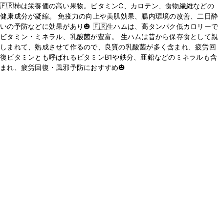
🇫🇷柿は栄養価の高い果物。ビタミンC、カロテン、食物繊維などの
健康成分が凝縮。 免疫力の向上や美肌効果、腸内環境の改善、二日酔
いの予防などに効果があり🎃 🇫🇷生ハムは、高タンパク低カロリーで
ビタミン・ミネラル、乳酸菌が豊富。 生ハムは昔から保存食として親
しまれて、熟成させて作るので、良質の乳酸菌が多く含まれ、疲労回
復ビタミンとも呼ばれるビタミンB1や鉄分、亜鉛などのミネラルも含
まれ、疲労回復・風邪予防におすすめ🎃