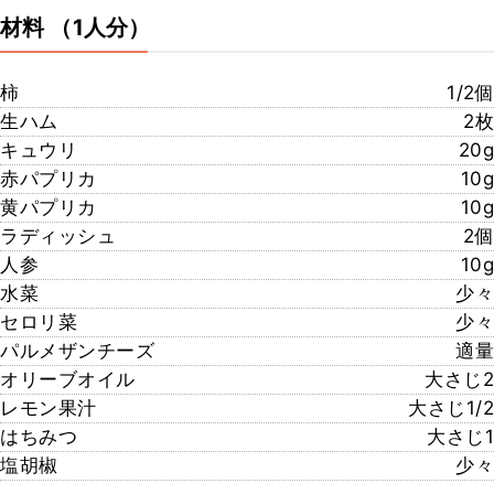
材料
（1人分）
柿
1/2個
生ハム
2枚
キュウリ
20g
赤パプリカ
10g
黄パプリカ
10g
ラディッシュ
2個
人参
10g
水菜
少々
セロリ菜
少々
パルメザンチーズ
適量
オリーブオイル
大さじ2
レモン果汁
大さじ1/2
はちみつ
大さじ1
塩胡椒
少々