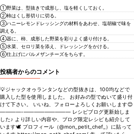
①野菜は、型抜きで成形し、塩を軽くしておく。
②柿はくし形切りに切る。
③ハニーレモンドレッシングの材料をあわせ、塩胡椒で味を
調える。
④器に、柿、成形した野菜を彩りよく盛り付ける。
⑤水菜、セロリ菜を添え、ドレッシングをかける。
⑥仕上げにパルメザンチーズをちらす。
投稿者からのコメント
💡ジャックオゥランタンなどの型抜きは、100均などで
購入した型を使用しました。 お好みの型でぬいて盛り付
けて下さい。 いいね、フォローよろしくお願いします😊
————-————————— レシピブログ更新始しま
した♪ より詳しい内容や、ブログ限定レシピも紹介して
います🕊 プロフィール（@mon_petit_chef_）に貼って