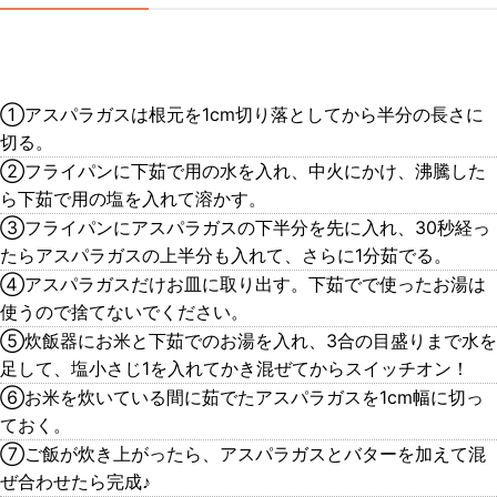
①アスパラガスは根元を1cm切り落としてから半分の長さに
切る。
②フライパンに下茹で用の水を入れ、中火にかけ、沸騰した
ら下茹で用の塩を入れて溶かす。
③フライパンにアスパラガスの下半分を先に入れ、30秒経っ
たらアスパラガスの上半分も入れて、さらに1分茹でる。
④アスパラガスだけお皿に取り出す。下茹でで使ったお湯は
使うので捨てないでください。
⑤炊飯器にお米と下茹でのお湯を入れ、3合の目盛りまで水を
足して、塩小さじ1を入れてかき混ぜてからスイッチオン！
⑥お米を炊いている間に茹でたアスパラガスを1cm幅に切っ
ておく。
⑦ご飯が炊き上がったら、アスパラガスとバターを加えて混
ぜ合わせたら完成♪