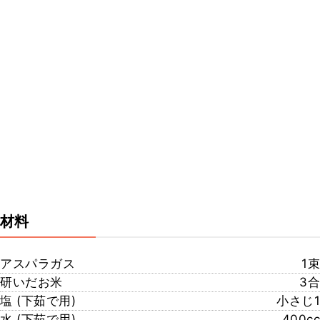
材料
アスパラガス
1束
研いだお米
3合
塩 (下茹で用)
小さじ1
水 (下茹で用)
400cc