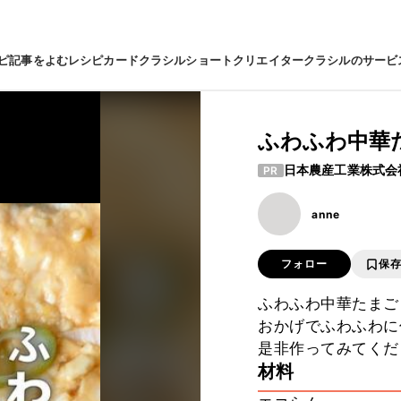
ピ
記事をよむ
レシピカード
クラシルショート
クリエイター
クラシルのサービ
ふわふわ中華
日本農産工業株式会
PR
anne
フォロー
保
ふわふわ中華たまご
おかげでふわふわに
是非作ってみてくだ
材料