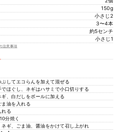
2個
150g
小さじ2
3〜4本
約5センチ
小さじ1
の注意事項
く
つぶしてエコらんを加えて混ぜる
手でほぐし、ネギはハサミで小口切りする
ネギ、白だしをボールに加える
ごま油を入れる
入れる
10分焼く
、ネギ、ごま油、醤油をかけて召し上がれ