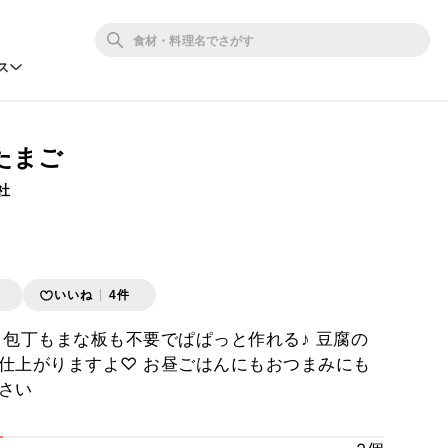
ス
たまご
社
存
いいね
4件
 包丁もまな板も不要でぱぱっと作れる♪ 豆腐の
仕上がりますよ♡ お昼ごはんにもおつまみにも
さい