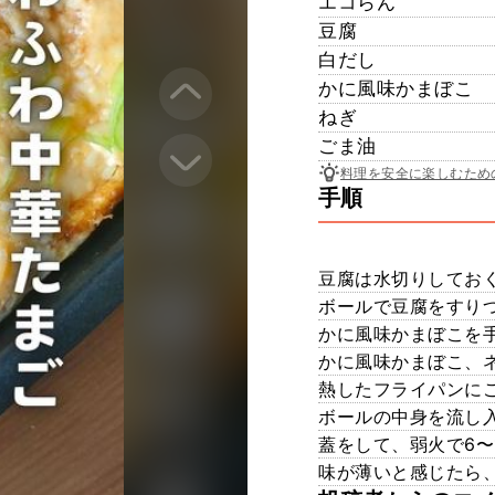
エコらん
豆腐
白だし
かに風味かまぼこ
ねぎ
ごま油
料理を安全に楽しむため
手順
豆腐は水切りしてお
ボールで豆腐をすり
かに風味かまぼこを
かに風味かまぼこ、
熱したフライパンに
ボールの中身を流し
蓋をして、弱火で6〜
味が薄いと感じたら