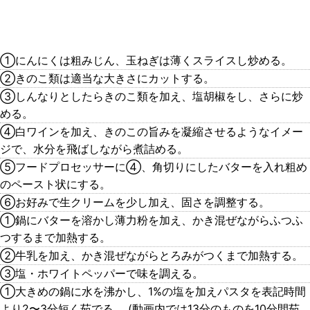
①にんにくは粗みじん、玉ねぎは薄くスライスし炒める。
②きのこ類は適当な大きさにカットする。
③しんなりとしたらきのこ類を加え、塩胡椒をし、さらに炒
める。
④白ワインを加え、きのこの旨みを凝縮させるようなイメー
ジで、水分を飛ばしながら煮詰める。
⑤フードプロセッサーに④、角切りにしたバターを入れ粗め
のペースト状にする。
⑥お好みで生クリームを少し加え、固さを調整する。
①鍋にバターを溶かし薄力粉を加え、かき混ぜながらふつふ
つするまで加熱する。
②牛乳を加え、かき混ぜながらとろみがつくまで加熱する。
③塩・ホワイトペッパーで味を調える。
①大きめの鍋に水を沸かし、1%の塩を加えパスタを表記時間
より2〜3分短く茹でる。 (動画内では13分のものを10分間茹