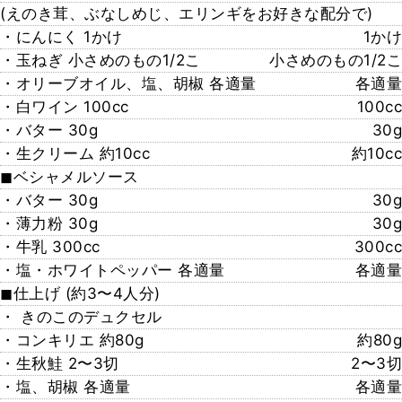
(えのき茸、ぶなしめじ、エリンギをお好きな配分で)
・にんにく 1かけ
1かけ
・玉ねぎ 小さめのもの1/2こ
小さめのもの1/2こ
・オリーブオイル、塩、胡椒 各適量
各適量
・白ワイン 100cc
100cc
・バター 30g
30g
・生クリーム 約10cc
約10cc
◼︎ベシャメルソース
・バター 30g
30g
・薄力粉 30g
30g
・牛乳 300cc
300cc
・塩・ホワイトペッパー 各適量
各適量
◼︎仕上げ (約3〜4人分)
・ きのこのデュクセル
・コンキリエ 約80g
約80g
・生秋鮭 2〜3切
2〜3切
・塩、胡椒 各適量
各適量