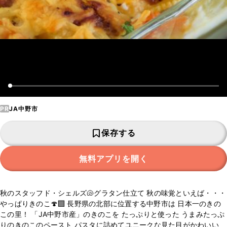
PR
JA中野市
保存する
無料アプリを開く
秋のスタッフド・シェルズ🐚グラタン仕立て 秋の味覚といえば・・・
やっぱりきのこ🍄‍🟫 長野県の北部に位置する中野市は 日本一のきの
この里！ 「JA中野市産」のきのこを たっぷりと使った うまみたっぷ
りのきのこのペースト パスタに詰めてユニークな見た目がかわいい