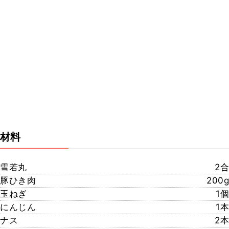
材料
雪若丸
2合
豚ひき肉
200g
玉ねぎ
1個
にんじん
1本
ナス
2本