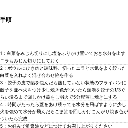
手順
1：白菜をみじん切りにし塩をふりかけ置いておき水分を出す
ニラもみじん切りにしておく
2：ボウルにひき肉と調味料、切ったニラと水気をよく絞った
白菜を入れよく混ぜ合わせ餡を作る
3：餃子の皮で餡を包んだら熱していない状態のフライパンに
餃子を並べ火をつけ少し焼き色がついたら熱湯を餃子の1/3ぐ
らい浸るまで回しかけ蓋をし弱火で5分程蒸し焼きにする
4：時間がたったら蓋をあけ残ってる水分を飛ばすように少し
火を強めて水分が飛んだらごま油を回しかけこんがり焼き色が
ついたら完成
5：お好みで酢醤油などにつけてお召し上がりください