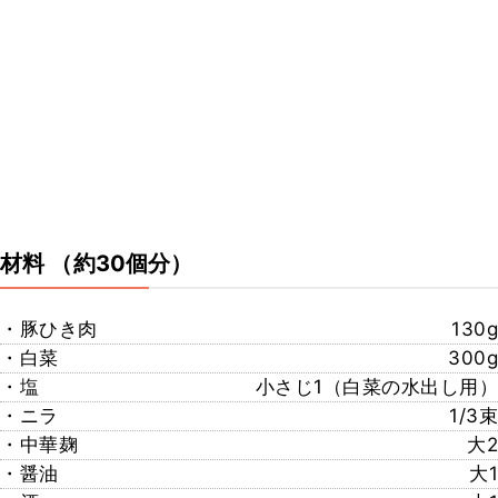
材料
（約30個分）
・豚ひき肉
130g
・白菜
300g
・塩
小さじ1（白菜の水出し用）
・ニラ
1/3束
・中華麹
大2
・醤油
大1