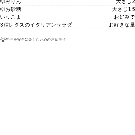
◎みりん
大さじ2
◎お砂糖
大さじ1.5
いりごま
お好みで
3種レタスのイタリアンサラダ
お好きな量
料理を安全に楽しむための注意事項