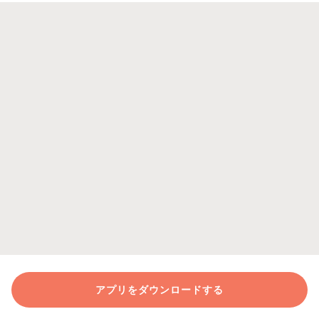
アプリをダウンロードする