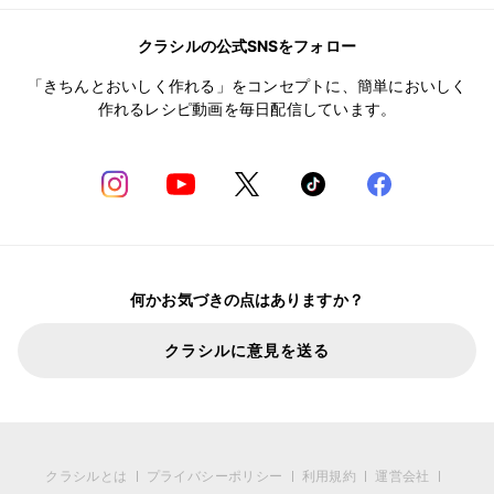
クラシルの公式SNSをフォロー
「きちんとおいしく作れる」をコンセプトに、簡単においしく
作れるレシピ動画を毎日配信しています。
何かお気づきの点はありますか？
クラシルに意見を送る
クラシルとは
プライバシーポリシー
利用規約
運営会社