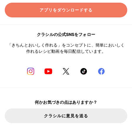
アプリをダウンロードする
クラシルの公式SNSをフォロー
「きちんとおいしく作れる」をコンセプトに、簡単においしく
作れるレシピ動画を毎日配信しています。
何かお気づきの点はありますか？
クラシルに意見を送る