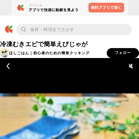
冷凍むきエビで簡単えびじゃが
ほしごはん｜初心者のための簡単クッキング
フォロー