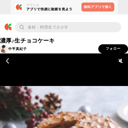
濃厚♪生チョコケーキ
中平真紀子
フォロー