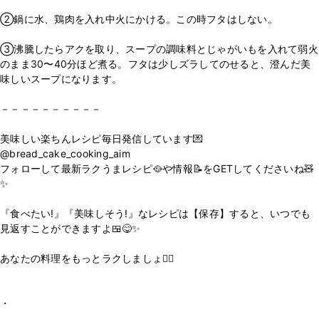
②鍋に水、鶏肉を入れ中火にかける。この時フタはしない。
③沸騰したらアクを取り、スープの調味料とじゃがいもを入れて弱火
のまま30〜40分ほど煮る。フタは少しズラしてのせると、澄んだ美
味しいスープになります。
－－－－－－－－－－
美味しい楽ちんレシピ毎日発信しています💌
@bread_cake_cooking_aim
フォローして最新ラクうまレシピ🥘や情報📝をGETしてくださいね🧸
✨
⁡
『食べたい!』『美味しそう!』なレシピは【保存】すると、いつでも
見返すことができますよ🍱😋✨
⁡
あなたの料理をもっとラクしましょ💁‍♀️
⁡
⁡
・