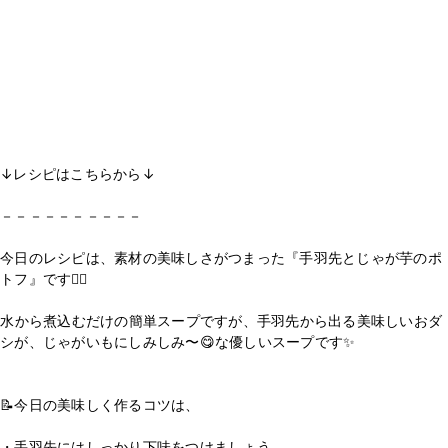
↓レシピはこちらから↓
－－－－－－－－－－
⁡
今日のレシピは、素材の美味しさがつまった『手羽先とじゃが芋のポ
トフ』です💁‍♀️
⁡水から煮込むだけの簡単スープですが、手羽先から出る美味しいおダ
シが、じゃがいもにしみしみ〜😋な優しいスープです✨
⁡
📝今日の美味しく作るコツは、
・手羽先にはしっかり下味をつけましょう。