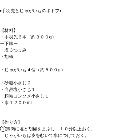
▫️手羽先とじゃがいものポトフ▫️
⁡
【材料】
・手羽先６本（約３００g）
ー下味ー
・塩３つまみ
・胡椒
・じゃがいも４個（約５００g）
・砂糖小さじ２
・自然塩小さじ１
・顆粒コンソメ小さじ１
・水１２００ml
⁡
【作り方】
①鶏肉に塩と胡椒をまぶし、１０分以上おく。
じゃがいもは皮をむいて水につけておく。