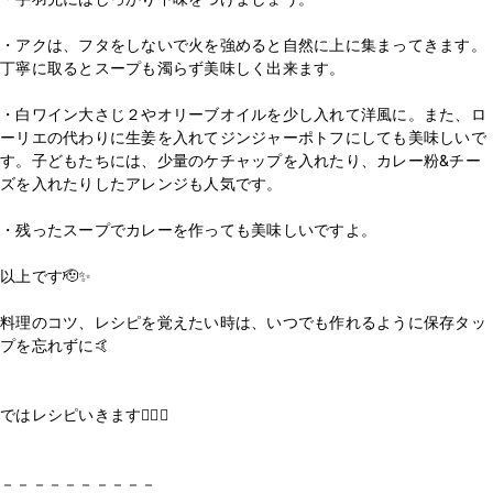
・アクは、フタをしないで火を強めると自然に上に集まってきます。
丁寧に取るとスープも濁らず美味しく出来ます。
・白ワイン大さじ２やオリーブオイルを少し入れて洋風に。また、ロ
ーリエの代わりに生姜を入れてジンジャーポトフにしても美味しいで
す。子どもたちには、少量のケチャップを入れたり、カレー粉&チー
ズを入れたりしたアレンジも人気です。
・残ったスープでカレーを作っても美味しいですよ。
以上です🫡✨
料理のコツ、レシピを覚えたい時は、いつでも作れるように保存タッ
プを忘れずに🤙
⁡
ではレシピいきます💁‍♀️✨
⁡
－－－－－－－－－－