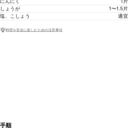
にんにく
1片
しょうが
1〜1.5片
塩、こしょう
適宜
料理を安全に楽しむための注意事項
手順