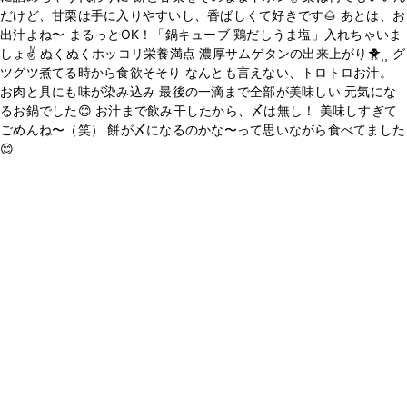
だけど、甘栗は手に入りやすいし、香ばしくて好きです🌰 あとは、お
出汁よね〜 まるっとOK！「鍋キューブ 鶏だしうま塩」入れちゃいま
しょ✌️ ぬくぬくホッコリ栄養満点 濃厚サムゲタンの出来上がり🐥⸒⸒ グ
ツグツ煮てる時から食欲そそり なんとも言えない、トロトロお汁。
お肉と具にも味が染み込み 最後の一滴まで全部が美味しい 元気にな
るお鍋でした😊 お汁まで飲み干したから、〆は無し！ 美味しすぎて
ごめんね〜（笑） 餅が〆になるのかな〜って思いながら食べてました
😊