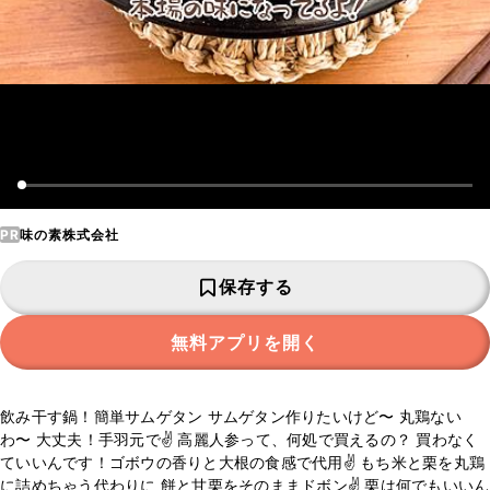
PR
味の素株式会社
保存する
無料アプリを開く
飲み干す鍋！簡単サムゲタン サムゲタン作りたいけど〜 丸鶏ない
わ〜 大丈夫！手羽元で✌️ 高麗人参って、何処で買えるの？ 買わなく
ていいんです！ゴボウの香りと大根の食感で代用✌️ もち米と栗を丸鶏
に詰めちゃう代わりに 餅と甘栗をそのままドボン✌️ 栗は何でもいいん