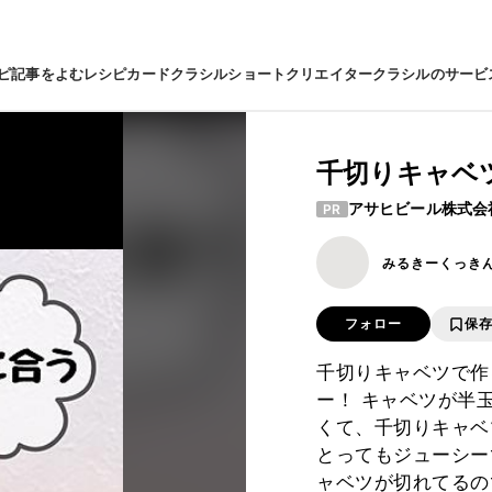
ピ
記事をよむ
レシピカード
クラシルショート
クリエイター
クラシルのサービ
千切りキャベ
アサヒビール株式会
PR
みるきーくっき
フォロー
保
千切りキャベツで作
ー！ キャベツが半
くて、千切りキャベ
とってもジューシー
ャベツが切れてるの