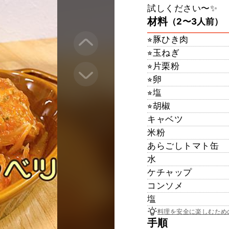
試しください〜✨
材料
（2〜3人前）
⭐︎豚ひき肉
⭐︎玉ねぎ
⭐︎片栗粉
⭐︎卵
⭐︎塩
⭐︎胡椒
キャベツ
米粉
あらごしトマト缶
水
ケチャップ
コンソメ
塩
料理を安全に楽しむため
手順