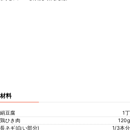
材料
絹豆腐
1丁
鶏ひき肉
120g
長ネギ(白い部分)
1/3本分