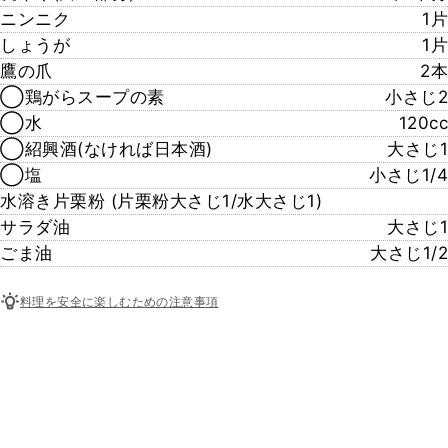
ニンニク
1片
しょうが
1片
鷹の爪
2本
◯鶏がらスープの素
小さじ2
◯水
120cc
◯紹興酒(なければ日本酒)
大さじ1
◯塩
小さじ1/4
水溶き片栗粉 (片栗粉大さじ1/水大さじ1)
サラダ油
大さじ1
ごま油
大さじ1/2
料理を安全に楽しむための注意事項