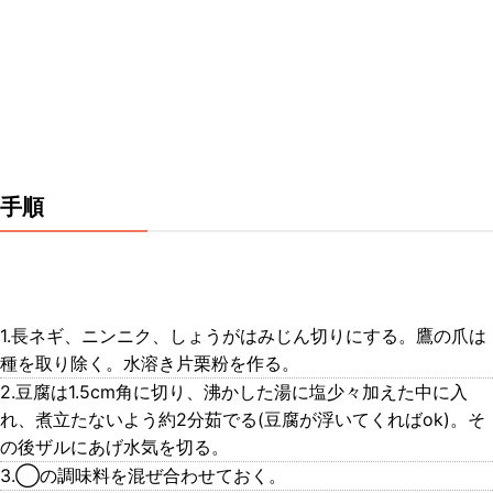
手順
1.長ネギ、ニンニク、しょうがはみじん切りにする。鷹の爪は
種を取り除く。水溶き片栗粉を作る。
2.豆腐は1.5cm角に切り、沸かした湯に塩少々加えた中に入
れ、煮立たないよう約2分茹でる(豆腐が浮いてくればok)。そ
の後ザルにあげ水気を切る。
3.◯の調味料を混ぜ合わせておく。