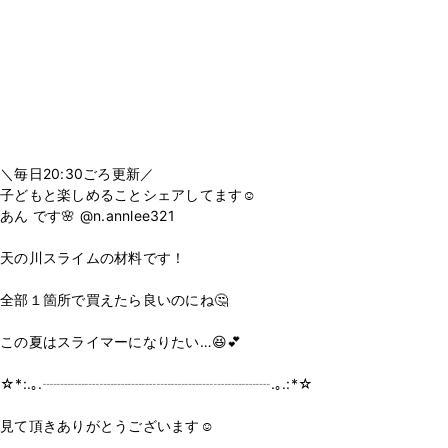
＼毎日20:30ごろ更新／
子どもと楽しめることシェアしてます☺️
あん です🌸 @n.annlee321
天の川スライムの材料です！
全部１箇所で買えたら良いのにね🤔
この夏はスライマーになりたい…😆💕
☆*:.｡.┈┈┈┈┈┈┈┈┈┈┈┈┈┈┈┈.｡.:*☆
見て頂きありがとうございます☺️