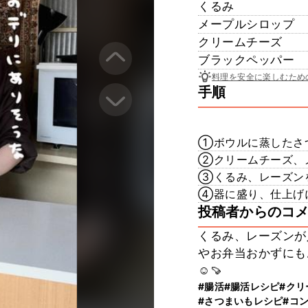
くるみ
メープルシロップ
クリームチーズ
ブラックペッパー
料理を安全に楽しむため
手順
①ボウルに蒸したさ
②クリームチーズ、
③くるみ、レーズンを
④器に盛り、仕上げに
投稿者からのコ
くるみ、レーズンが
やお弁当おかずにも
☺️🍠
#腸活
#腸活レシピ
#クリ
#さつまいもレシピ
#コ