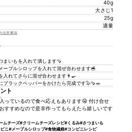
40g
大さじ1
25g
適量
の注意事項
つまいもを入れて潰します🍠
メープルシロップを入れて混ぜ合わせます🥣
入れてさらに混ぜ合わせます👨‍🍳
ブラックペッパーをかけたら完成です🦭🍠🥗
メント
入っているので食べ応えもあります🤤 付け合せ
おすすめなので是非作ってもらえたら嬉しいです
ームチーズ
#クリームチーズレシピ
#くるみ
#さつまいも
ンビニ
#メープルシロップ
#食物繊維
#コンビニレシピ