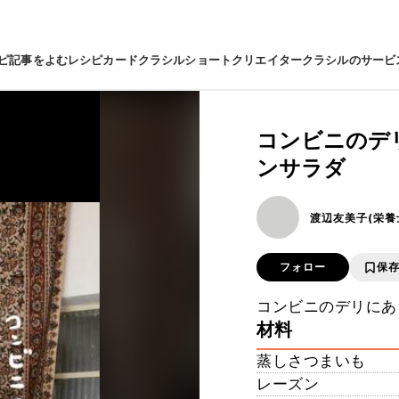
ピ
記事をよむ
レシピカード
クラシルショート
クリエイター
クラシルのサービ
コンビニのデ
ンサラダ
渡辺友美子(栄養
フォロー
保
コンビニのデリにあり
材料
蒸しさつまいも
レーズン