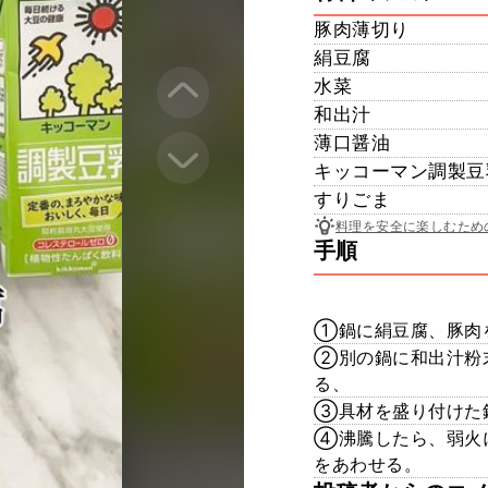
豚肉薄切り
絹豆腐
水菜
和出汁
薄口醤油
キッコーマン調製豆
すりごま
料理を安全に楽しむため
手順
①鍋に絹豆腐、豚肉
②別の鍋に和出汁粉
る、
③具材を盛り付けた
④沸騰したら、弱火
をあわせる。