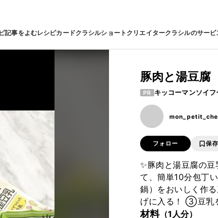
ピ
記事をよむ
レシピカード
クラシルショート
クリエイター
クラシルのサービ
豚肉と湯豆腐
キッコーマンソイフ
PR
mon_petit_che
フォロー
保
✨豚肉と湯豆腐の豆乳
て、簡単10分包丁い
鍋）をおいしく作る
げに入る！ ③豆乳
材料
（1人分）