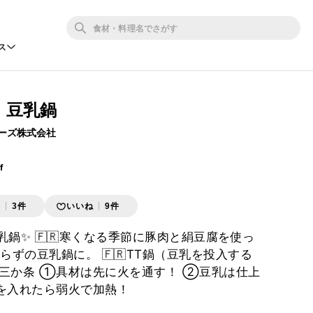
ス
 豆乳鍋
ーズ株式会社
f
存
3件
いいね
9件
鍋✨ 🇫🇷寒くなる季節に豚肉と絹豆腐を使っ
らずの豆乳鍋に。 🇫🇷TT鍋（豆乳を投入する
三か条 ①具材は先に火を通す！ ②豆乳は仕上
を入れたら弱火で加熱！