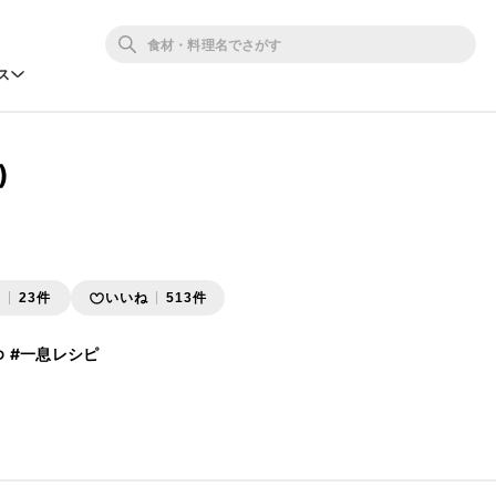
ス
)
存
23件
いいね
513件
ゆ
#一息レシピ