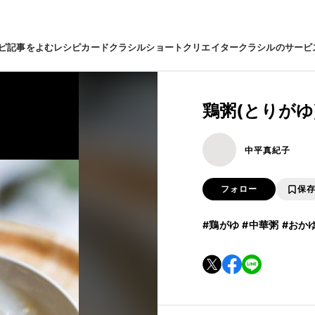
ピ
記事をよむ
レシピカード
クラシルショート
クリエイター
クラシルのサービ
鶏粥(とりがゆ
中平真紀子
フォロー
保
#鶏がゆ
#中華粥
#おか