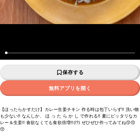
保存する
無料アプリを開く
【ほったらかすだけ】カレー生姜チキン 作る時は包丁いらず‼️ 洗い物
も少ない‼️ なんしか、 ほ っ た ら か し で作れる‼️ 夏にピッタリなカ
レー＆生姜‼️ 食欲なくても食欲倍増‼️(⁉️) ぜひぜひ作ってみてね😚😚
😚