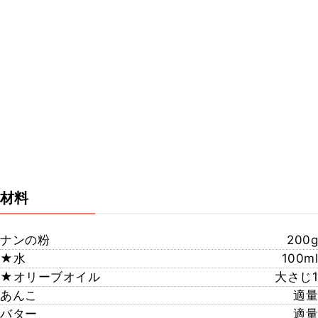
材料
ナンの粉
200g
★水
100ml
★オリーブオイル
大さじ1
あんこ
適量
バター
適量