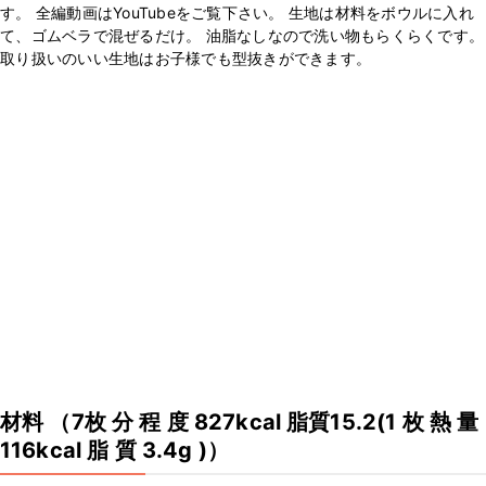
す。 全編動画はYouTubeをご覧下さい。 生地は材料をボウルに入れ
て、ゴムベラで混ぜるだけ。 油脂なしなので洗い物もらくらくです。
取り扱いのいい生地はお子様でも型抜きができます。
材料
（7枚 分 程 度 827kcal 脂質15.2(1 枚 熱 量
116kcal 脂 質 3.4g )）