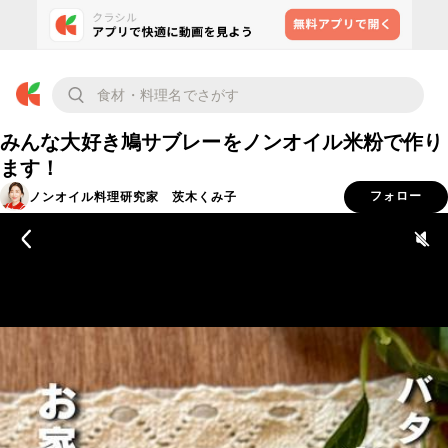
みんな大好き鳩サブレーをノンオイル米粉で作り
ます！
ノンオイル料理研究家 茨木くみ子
フォロー