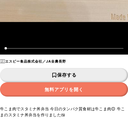
PR
エスビー食品株式会社／JA全農長野
保存する
無料アプリを開く
牛こま肉でスタミナ丼弁当 今日のタンパク質食材は牛こま肉😊 牛こ
まのスタミナ丼弁当を作りました🍱