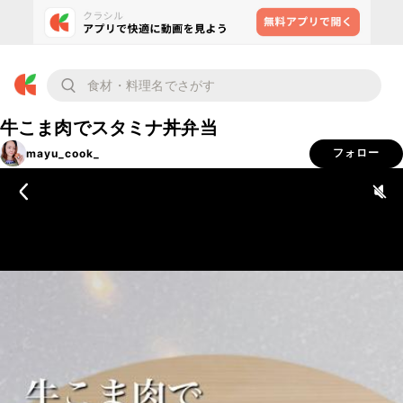
牛こま肉でスタミナ丼弁当
mayu_cook_
フォロー