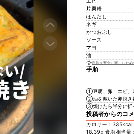
エビ
片栗粉
ほんだし
ネギ
かつおぶし
ソース
マヨ
油
料理を安全に楽しむため
手順
①豆腐、卵、エビ、
②油を敷いた卵焼き
③焼けたら半分に折
投稿者からのコ
カロリー：335kcal
18.39g 食塩相当