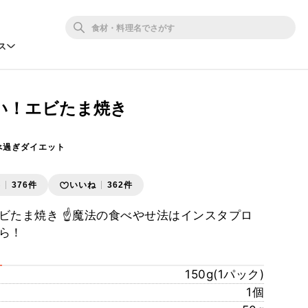
ス
い！エビたま焼き
べ過ぎダイエット
存
376件
いいね
362件
ビたま焼き ☝️魔法の食べやせ法はインスタプロ
ら！
150g(1パック)
1個