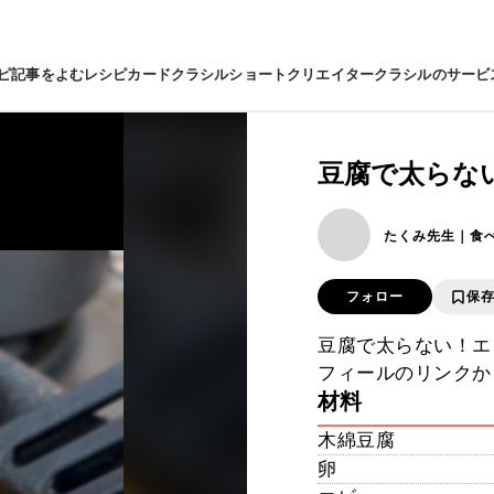
ピ
記事をよむ
レシピカード
クラシルショート
クリエイター
クラシルのサービ
豆腐で太らな
たくみ先生｜食
フォロー
保
豆腐で太らない！エ
フィールのリンクか
材料
木綿豆腐
卵