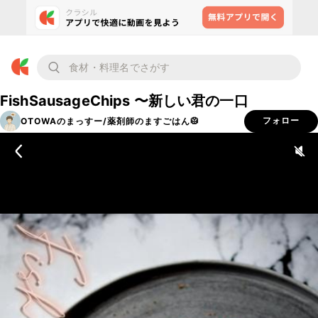
FishSausageChips 〜新しい君の一口
OTOWAのまっすー/薬剤師のますごはん🥼
フォロー