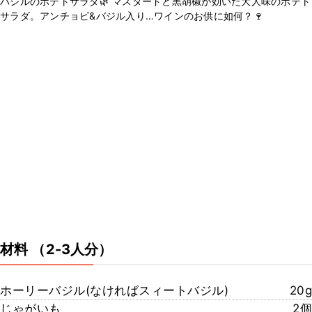
バジルのポテトサラダ🌿 マスタードと黒胡椒が効いた大人味のポテト
サラダ。アンチョビ&バジル入り…ワインのお供に如何？🍷
材料
（2-3人分）
ホーリーバジル(なければスィートバジル)
20g
じゃがいも
2個