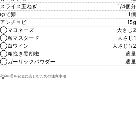
スライス玉ねぎ
1/4個分
ゆで卵
1個
アンチョビ
15g
◯マヨネーズ
大さじ2
◯粒マスタード
大さじ1
◯白ワイン
大さじ1/2
◯粗挽き黒胡椒
適量
◯ガーリックパウダー
適量
料理を安全に楽しむための注意事項