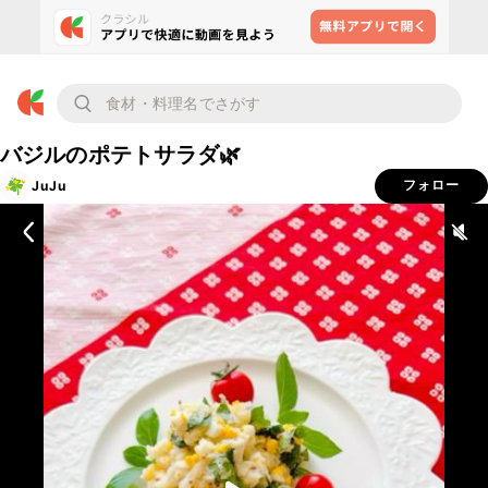
バジルのポテトサラダ🌿
JuJu
フォロー