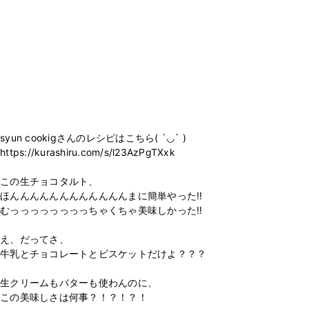
syun cookigさんのレシピはこちら( ´◡` )
https://kurashiru.com/s/l23AzPgTXxk
この生チョコタルト、
ほんんんんんんんんんんんんまに簡単やった‼️
むっっっっっっっっちゃくちゃ美味しかった‼️
え、だってさ、
牛乳とチョコレートとビスケットだけよ？？？
生クリームもバターも使わんのに、
この美味しさは何事？！？！？！