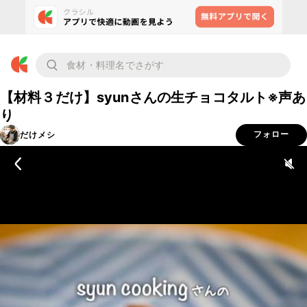
【材料３だけ】syunさんの生チョコタルト※声あ
り
だけメシ
フォロー