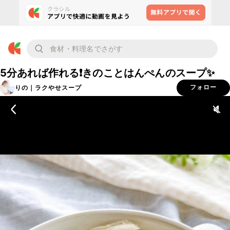
5分あれば作れる❗️きのことはんぺんのスープ✨
りの｜ラクやせスープ
フォロー