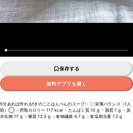
保存する
無料アプリを開く
5分あれば作れる❗️きのことはんぺんのスープ✨ 〇 栄養バランス（1人
前）◯ ・摂取カロリー 117 kcal ・たんぱく質 10 g ・脂質 1 g ・炭
水化物 17 g －糖質 12.3 g －食物繊維 4.7 g ・食塩相当量 1.2 g