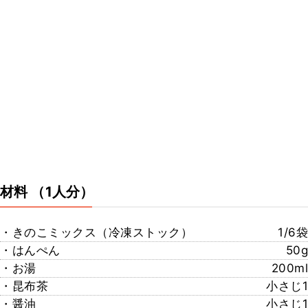
材料
（1人分）
・きのこミックス（冷凍ストック）
1/6袋
・はんぺん
50g
・お湯
200ml
・昆布茶
小さじ1
・醤油
小さじ1