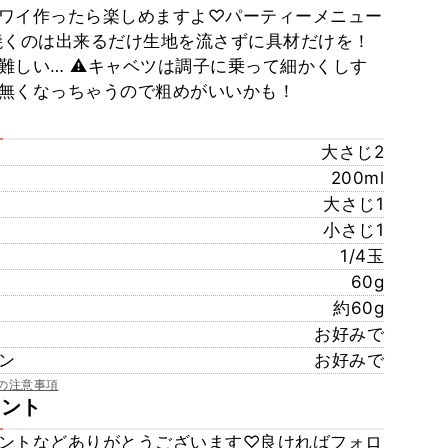
ワイ作ったら楽しめますよ♡パーティーメニュー
に焼くのは出来るだけ生地を流さずに具材だけを！
難しい… ⚠︎キャベツは調子に乗って細かくしす
無くなっちゃうので粗めがいいかも！
大さじ2
200ml
大さじ1
小さじ1
1/4玉
60g
約60g
お好みで
ン
お好みで
の注意事項
メント
ントなどありがとうございます♡良ければフォロ