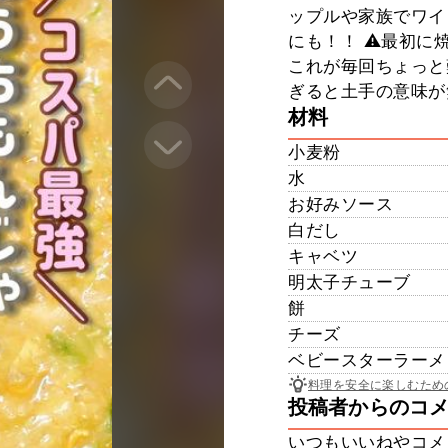
ップルや家族でワイ
にも！！ ⚠︎最初
これが毎回ちょっと
ぎると土手の意味が
材料
小麦粉
水
お好みソース
白だし
キャベツ
明太子チューブ
餅
チーズ
ベビースターラーメ
料理を安全に楽しむため
投稿者からのコ
いつもいいねやコメ