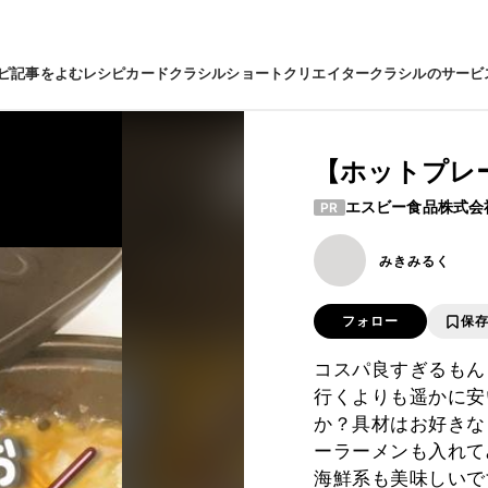
ピ
記事をよむ
レシピカード
クラシルショート
クリエイター
クラシルのサービ
【ホットプレ
エスビー食品株式会
PR
みきみるく
フォロー
保
コスパ良すぎるもん
行くよりも遥かに安
か？具材はお好きな
ーラーメンも入れて
海鮮系も美味しいで