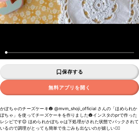
保存する
無料アプリを開く
かぼちゃのチーズケーキ🎃 @mvm_shoji_official さんの「ほめられか
ぼちゃ」を使ってチーズケーキを作りました🎃インスタのprで作った
レシピです😌 ほめられかぼちゃは下処理がされた状態でパックされて
いるので調理がとっても簡単で生ごみも出ないのが嬉しい🙆‍♀️