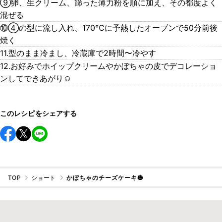
⑨卵、生クリーム、篩った薄力粉を順に加え、その都度よく
混ぜる
⑩④の型に流し入れ、170℃に予熱したオーブンで50分前後
焼く
11.型のまま冷まし、冷蔵庫で2時間〜冷やす
12.お好みでホイップクリームやかぼちゃの皮でデコレーショ
ンしてできあがり☺︎
このレシピをシェアする
TOP
ショート
かぼちゃのチーズケーキ🎃