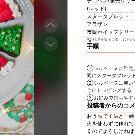
デコペン(蛍光グリー
(レッド)
スタータブレット
アラザン
市販ホイップクリー
料理を安全に楽しむため
手順
①シルベーヌに蛍光
間にスタータブレッ
②シルベーヌに赤い
うにトッピングする
③お好みで持ちやす
投稿者からのコ
おうちで子供と一緒
火を使わずに作れて
るのでよろしければ