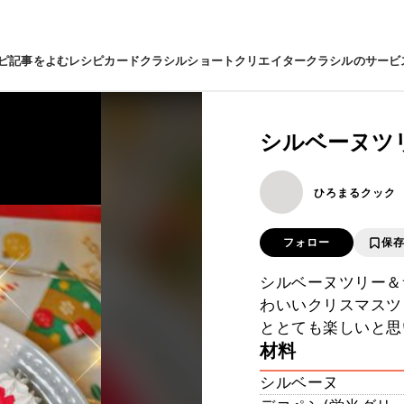
ピ
記事をよむ
レシピカード
クラシルショート
クリエイター
クラシルのサービ
シルベーヌツ
ひろまるクック
フォロー
保
シルベーヌツリー＆
わいいクリスマスツ
ととても楽しいと思います。 
材料
シルベーヌ